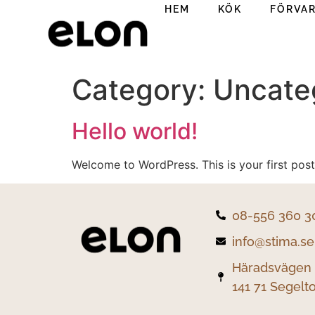
HEM
KÖK
FÖRVA
Category:
Uncate
Hello world!
Welcome to WordPress. This is your first post. 
08-556 360 3
info@stima.se
Häradsvägen 
141 71 Segelt