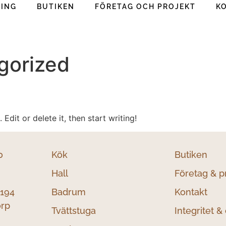
RING
BUTIKEN
FÖRETAG OCH PROJEKT
K
gorized
Edit or delete it, then start writing!
0
Kök
Butiken
Hall
Företag & p
194
Badrum
Kontakt
orp
Tvättstuga
Integritet &